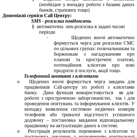
(необхідне у випадку роботи з базами даних
банків, страхових тощо)
Допоміжні сервіси Call Центру:
SMS - розсилка повідомлень
§ автоматична sms-розсилка в задані часові
періоди
· Щоденно вночі автоматично
формується черга для розсилки СМС
по цільових групах: позичальникам та
боржникам з нагадуванням про
планові та прострочені платежі,
потенційним клієнтам про нові
продукти іі послуги, акції тощо.
Телефонний контакт з клієнтами
o Щоденно вночі формується черга завдань для
працівників Call-центру по роботі з клієнтами
банку. Дана функція використовується як для
роботи з простроченою заборгованістю, так і для
проведення опитувань та інформування клієнтів. У
випадку виявлення системою недіючих номерів
телефонів або тривалої відсутності успішного
додзвону – постановка завдання відповідальному
працівнику на актуалізацію даних в системі.
o Реєстрація результатів перемовин з клієнтом та
постановка завдання з визначенням контрольної