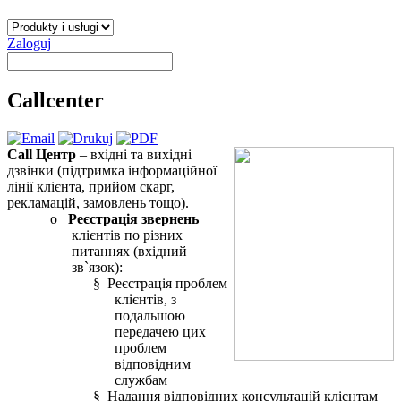
Zaloguj
Callcenter
Call Центр
– вхідні та вихідні
дзвінки (підтримка інформаційної
лінії клієнта, прийом скарг,
рекламацій, замовлень тощо).
o
Реєстрація звернень
клієнтів по різних
питаннях (вхідний
зв`язок):
§ Реєстрація проблем
клієнтів, з
подальшою
передачею цих
проблем
відповідним
службам
§ Надання відповідних консультацій клієнтам