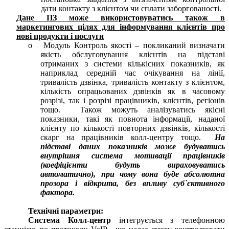
дати контакту з клієнтом чи сплати заборгованості.
Дане ПЗ може використовуватись також в
маркетингових цілях для інформування клієнтів про
нові продукти і послуги
o Модуль Контроль якості – покликаний визначати
якість обслуговування клієнтів на підставі
отриманих з системи кількісних показників, як
наприклад середній час очікування на лінії,
тривалість дзвінка, тривалість контакту з клієнтом,
кількість опрацьованих дзвінків як в часовому
розрізі, так і розрізі працівників, клієнтів, регіонів
тощо. Також можуть аналізуватись якісні
показники, такі як повнота інформації, наданої
клієнту по кількості повторних дзвінків, кількості
скарг на працівників колл-центру тощо.
На
підставі даних показників може будуватись
внутрішня система мотивації працівників
(коефіцієнти будуть вираховуватись
автоматично), при чому вона буде абсолютна
прозора і відкрита, без впливу суб`єктивного
фактора.
Технічні параметри:
Сиcтема Колл-центр
інтегрується з телефонною