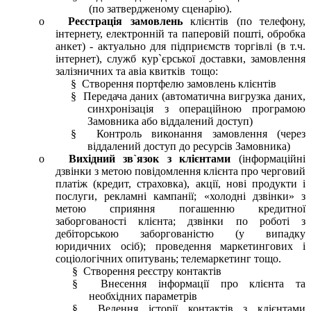
(по затвердженому сценарію).
o
Реєстрація замовлень
клієнтів (по телефону,
інтернету, електронній та паперовій пошті, обробка
анкет) - актуально для підприємств торгівлі (в т.ч.
інтернет), служб кур`єрської доставки, замовлення
залізничних та авіа квитків тощо:
§ Створення портфелю замовлень клієнтів
§ Передача даних (автоматична вигрузка даних,
синхронізація з операційною програмою
Замовника або віддалений доступ)
§ Контроль виконання замовлення (через
віддалений доступ до ресурсів Замовника)
o
Вихідний зв`язок з клієнтами
(інформаційні
дзвінки з метою повідомлення клієнта про черговий
платіж (кредит, страховка), акції, нові продукти і
послуги, рекламні кампанії; «холодні дзвінки» з
метою сприяння погашенню кредитної
заборгованості клієнта; дзвінки по роботі з
дебіторською заборгованістю (у випадку
юридичних осіб); проведення маркетингових і
соціологічних опитувань; телемаркетинг тощо.
§ Створення реєстру контактів
§ Внесення інформації про клієнта та
необхідних параметрів
§ Ведення історії контактів з клієнтами