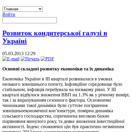
Войти
Розвиток кондитерської галузі в
Україні
05.03.2013 12:29
Основні складові розвитку економіки та їх динаміка
Економіка України в ІІІ кварталі розвивалася в умовах
низького зовнішнього попиту. Інфляційне середовище було
стабільним, інфляція перебувала на низькому рівні. У ІІІ
кварталі відбулося зниження ВВП на 1.3% як у річному вимірі,
так і за вирахуванням сезонного фактора.
Основними
чинниками такої динаміки були суттєве погіршення
зовнішньоекономічної кон’юнктури, помірна динаміка
сільського господарства, спричинена високою базою
порівняння минулого року, та деяке зниження інвестиційної
активності. Індекс споживчих цін був практично незмінним
протягом 2012 року, з незначними коливаннями,