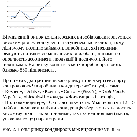
Вітчизняний ринок кондитерських виробів характеризується
високим рівнем конкуренції і ступенем насиченості, тому
лідируючу позицію займають виробники, які першими
реагують на зміну споживацьких вподобань, динамічно
оновлюють асортимент продукції й насичують його
новинками. На ринку кондитерських виробів працюють
близько 850 підприємств.
При цьому, дві третини всього ринку і три чверті експорту
контролюють 9 виробників кондитерської галузі, а саме:
«Roshen», «АВК», «Конті», «Світоч» (
Nestle
), «
Kraft
Foods
Україна», «Бісквіт-Шоколад», «Житомирські ласощі»,
«Полтавакондитер», «Світ ласощів» та ін. Між першими 12–15
найбільшими компаніями конкуренція зберігається на досить
високому рівні – як за ціновими, так і за неціновими (якість,
упаковка тощо) параметрами.
Рис. 2. Поділ ринку кондвиробів між виробниками, в %