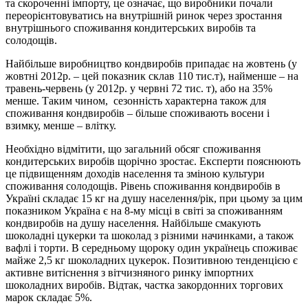
та скороченні імпорту, це означає, що виробники почали
переорієнтовуватись на внутрішній ринок через зростання
внутрішнього споживання кондитерських виробів та
солодощів.
Найбільше виробництво кондвиробів припадає на жовтень (у
жовтні 2012р. – цей показник склав 110 тис.т), найменше – на
травень-червень (у 2012р. у червні 72 тис. т), або на 35%
менше. Таким чином, сезонність характерна також для
споживання кондвиробів – більше споживають восени і
взимку, менше – влітку.
Необхідно відмітити, що загальний обсяг споживання
кондитерських виробів щорічно зростає. Експерти пояснюють
це підвищенням доходів населення та зміною культури
споживання солодощів. Рівень споживання кондвиробів в
Україні складає 15 кг на душу населення/рік, при цьому за цим
показником Україна є на 8-му місці в світі за споживанням
кондвиробів на душу населення. Найбільше смакують
шоколадні цукерки та шоколад з різними начинками, а також
вафлі і торти. В середньому щороку один українець споживає
майже 2,5 кг шоколадних цукерок. Позитивною тенденцією є
активне витіснення з вітчизняного ринку імпортних
шоколадних виробів. Відтак, частка закордонних торгових
марок складає 5%.