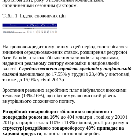
спричиненими сезонним фактором.
Табл. 1. Індекс споживчих цін
На грошово-кредитному ринку в цей період спостерігалося
зниження середньозважених ставок, розширення ресурсної
бази банків, а також збільшення залишків за кредитами,
наданими реальному сектору економіки в національній
валюті.
Середньозважена вартість кредитів
у національній
валюті
зменшилася до 17,55% у грудні з 23,40% у листопаді,
та вже до 15,9% у січні 2013р.
Зростання реальних заробітних плат відбувалося високими
темпами (13%-16%), що підтримувало високий рівень
внутрішнього споживчого попиту.
Роздрібний товарооборот збільшився порівняно з
попереднім роком на 16%
до 404 млн.грн., тоді як у 2010 і
2011рр. приріст склав 110% і 113% відповідно. При цьому
в
структурі роздрібного товарообороту 48% припадає на
харчові продукти
, напої та тютюнові вироби.