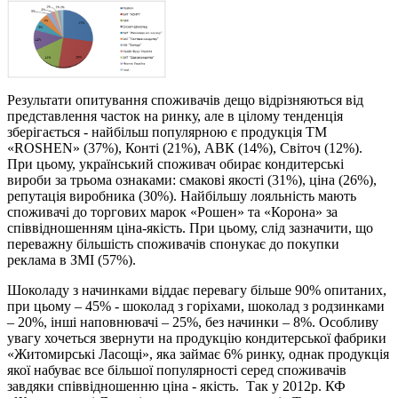
Результати опитування споживачів дещо відрізняються від
представлення часток на ринку, але в цілому тенденція
зберігається - найбільш популярною є продукція ТМ
«ROSHEN» (37%), Конті (21%), АВК (14%), Світоч (12%).
При цьому, український споживач обирає кондитерські
вироби за трьома ознаками: смакові якості (31%), ціна (26%),
репутація виробника (30%). Найбільшу лояльність мають
споживачі до торгових марок «Рошен» та «Корона» за
співвідношенням ціна-якість. При цьому, слід зазначити, що
переважну більшість споживачів спонукає до покупки
реклама в ЗМІ (57%).
Шоколаду з начинками віддає перевагу більше 90% опитаних,
при цьому – 45% - шоколад з горіхами, шоколад з родзинками
– 20%, інші наповнювачі – 25%, без начинки – 8%. Особливу
увагу хочеться звернути на продукцію кондитерської фабрики
«Житомирські Ласощі», яка займає 6% ринку, однак продукція
якої набуває все більшої популярності серед споживачів
завдяки співвідношенню ціна - якість. Так у 2012р. КФ