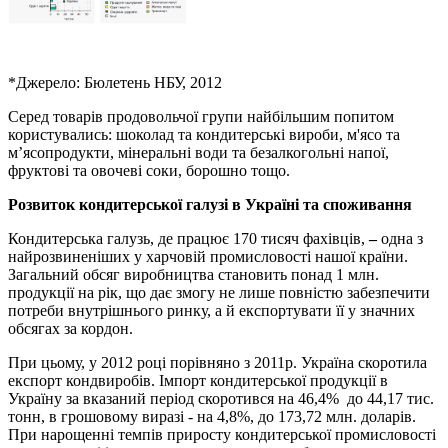
*Джерело: Бюлетень НБУ, 2012
Серед товарів продовольчої групи найбільшим попитом
користувались: шоколад та кондитерські вироби, м'ясо та
м’ясопродукти, мінеральні води та безалкогольні напої,
фруктові та овочеві соки, борошно тощо.
Розвиток
кондитерської галузі
в Україні
та споживання
Кондитерська галузь, де працює 170 тисяч фахівців,
–
одна з
найрозвиненіших у харчовій промисловості нашої країни.
Загальний обсяг виробництва становить понад 1 млн.
продукції на рік, що дає змогу не лише повністю забезпечити
потреби внутрішнього ринку, а й експортувати її у значних
обсягах за кордон.
При цьому, у 2012 році порівняно з 2011р. Україна скоротила
експорт кондвиробів. Імпорт кондитерської продукції в
Україну за вказаний період скоротився на 46,4% до 44,17 тис.
тонн, в грошовому виразі - на 4,8%, до 173,72 млн. доларів.
При нарощенні темпів приросту кондитерської промисловості