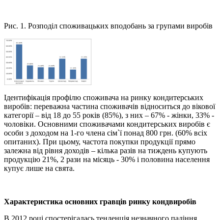
Рис. 1. Розподіл споживацьких вподобань за групами виробів
Ідентифікація профілю споживача на ринку кондитерських
виробів: переважна частина споживачів відноситься до вікової
категорії – від 18 до 55 років (85%), з них – 67% - жінки, 33% -
чоловіки. Основними споживачами кондитерських виробів є
особи з доходом на 1-го члена сім`ї понад 800 грн. (60% всіх
опитаних). При цьому, частота покупки продукції прямо
залежна від рівня доходів – кілька разів на тиждень купують
продукцію 21%, 2 рази на місяць - 30% і половина населення
купує лише на свята.
Характеристика основних гравців ринку
кондвиробів
В 2012 році спостерігалась тенденція незначного падіння