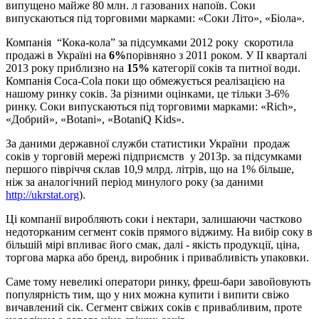
випущено майже 80 млн. л газованих напоїв. Соки
випускаються під торговими марками: «Соки Літо», «Біола».
Компанія “Кока-кола” за підсумками 2012 року скоротила
продажі в Україні на
6%
порівняно з 2011 роком. У ІІ кварталі
2013 року приблизно на
15%
категорії соків та питної води.
Компанія Coca-Cola поки що обмежується реалізацією на
нашому ринку соків. За різними оцінками, це тільки 3-6%
ринку. Соки випускаються під торговими марками: «Rich»,
«Добрий», «Botani», «BotaniQ Kids».
За даними державної служби статистики України продаж
соків у торговій мережі підприємств у 2013р. за підсумками
першого півріччя склав 10,9 млрд. літрів, що на 1% більше,
ніж за аналогічний період минулого року (за даними
http://ukrstat.org
).
Ці компанії виробляють соки і нектари, залишаючи частково
недоторканим сегмент соків прямого віджиму. На вибір соку в
більшій мірі впливає його смак, далі - якість продукції, ціна,
торгова марка або бренд, виробник і привабливість упаковки.
Саме тому невеликі оператори ринку, фреш-бари завойовують
популярність тим, що у них можна купити і випити свіжо
вичавлений сік. Сегмент свіжих соків є привабливим, проте