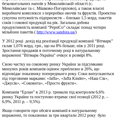
безалкогольних напоїв у Миколаївській області (с.
Миколаївське та с. Мішково-Погорілово), а також власні
виробничі комплекси з переробки овочів та фруктів. Проектна
сукупна потужність підприємств – близько 1,5 млрд. пакетів
соків і сокової продукції на рік. Загальна добова
продуктивність компанії “PepsiCo” складає понад чотири
мільйони пакетів.(
http://www.sandora.ua/
)
У 2012 році дохід від реалізації продукції компанії “Вітмарк”
склав 1,076 млрд. грн., що на 8% більше, ніж у 2011 році.
Зростання продажів в поточному році в натуральному
вираженні "Вітмарк-Україна" очікує в розмірі 8%.
Свою частку на соковому ринку України за підсумками
минулих років компанія оцінює приблизно в 26%, що
відповідає показнику попереднього року. Соки випускаються
під торговими марками: «Jaffa», «Jaffa Kinder», «Наш Сік»,
«Джусік», «Соковита», «Просто фрукти».
Компанія “Ерлан” в 2013 р. тримали під контролем 6,6%
ринку України та поступово втрачає свої позиції (2012 р. –
6,9%, 2011 р. – 9,5%).
Якщо говорити про обсяги компанії в натуральному
вираженні, то показники за три квартали 2012 року було