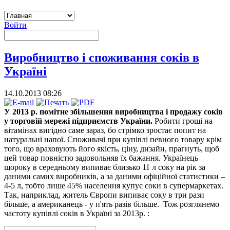
Войти
Виробництво і споживання соків в
Україні
14.10.2013 08:26
У 2013 р.
помітне
збільшення виробництва і продажу соків
у торговій мережі підприємств України.
Робити гроші на
вітамінах вигідно саме зараз, бо стрімко зростає попит на
натуральні напої. Споживачі при купівлі певного товару крім
того, що враховують його якість, ціну, дизайн, прагнуть, щоб
цей товар повністю задовольняв їх бажання. Українець
щороку в середньому випиває близько 11 л соку на рік за
даними самих виробників, а за даними офіційної статистики –
4-5 л, тобто лише 45% населення купує соки в супермаркетах.
Так, наприклад, житель Європи випиває соку в три рази
більше, а американець - у п'ять разів більше. Тож розглянемо
частоту купівлі соків в Україні за 2013р. :