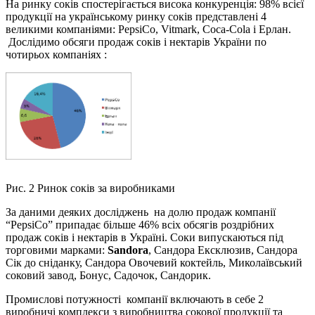
На ринку соків спостерігається висока конкуренція: 98% всієї
продукції на українському ринку соків представлені 4
великими компаніями: PepsiCo, Vitmark, Coca-Cola і Ерлан.
Дослідимо обсяги продаж соків і нектарів України по
чотирьох компаніях :
Рис. 2 Ринок соків за виробниками
За даними деяких досліджень на долю продаж компанії
“PepsiCo” припадає більше 46% всіх обсягів роздрібних
продаж соків і нектарів в Україні. Соки випускаються під
торговими марками:
Sandor
a
, Сандора Ексклюзив, Сандора
Сік до сніданку, Сандора Овочевий коктейль, Миколаївський
соковий завод, Бонус, Садочок, Сандорик.
Промислові потужності компанії включають в себе 2
виробничі комплекси з виробництва сокової продукції та