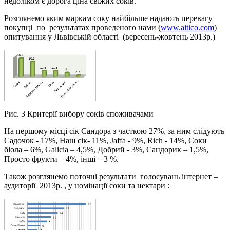
недоліком є дорога ціна свіжих соків.
Розглянемо яким маркам соку найбільше надають перевагу
покупці по результатах проведеного нами (
www.aitico.com
)
опитування у Львівській області (вересень-жовтень 2013р.)
Рис. 3 Критерії вибору соків споживачами
На першому місці сік Сандора з часткою 27%, за ним слідують
Садочок - 17%, Наш сік- 11%, Jaffa - 9%, Rich - 14%, Соки
біола – 6%, Galicia – 4,5%, Добрий - 3%, Сандорик – 1,5%,
Просто фрукти – 4%, інші – 3 %.
Також розглянемо поточні результати голосувань інтернет –
аудиторії 2013р. , у номінації соки та нектари :