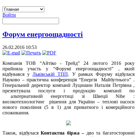
Войти
Форум енергоощадності
26.02.2016 10:53
Компанія ТОВ “Айтіко - Трейд” 24 лютого 2016 року
прийняла участь у “Форумі енергоощадності” , який
відбувався у
Львівській ТПП
. У рамках Форуму відбулася
Науково – практична конференція “Енергія Майбутнього” .
Генеральний директор компанії Луцишин Наталія Петрівна ,
презентувала послуги і продукцію компанії по
альтернативній енергетиці зі Швеції Nibe :
високотехнологічне рішення для України – теплові насоси
нового покоління (5 в 1) для приватного і комерційного
споживання.
Також, відбулася
Контактна біржа
–
дво
та багатосторонні