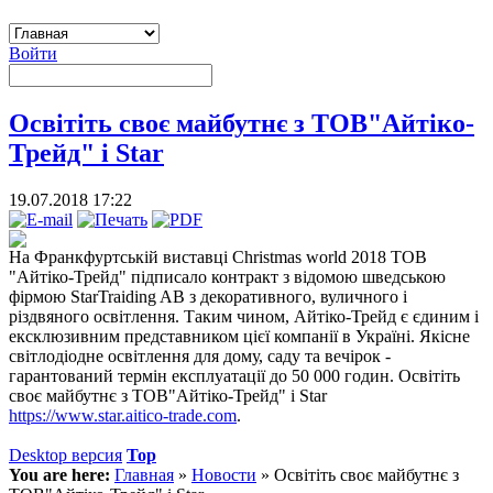
Войти
Освітіть своє майбутнє з ТОВ"Айтіко-
Трейд" і Star
19.07.2018 17:22
На Франкфуртській виставці Christmas world 2018 ТОВ
"Айтіко-Трейд" підписало контракт з відомою шведською
фірмою StarTraiding AB з декоративного, вуличного і
різдвяного освітлення. Таким чином, Айтіко-Трейд є єдиним і
ексклюзивним представником цієї компанії в Україні. Якісне
світлодіодне освітлення для дому, саду та вечірок -
гарантований термін експлуатації до 50 000 годин. Освітіть
своє майбутнє з ТОВ"Айтіко-Трейд" і Star
https://www.star.aitico-trade.com
.
Desktop версия
Top
You are here:
Главная
»
Новости
»
Освітіть своє майбутнє з