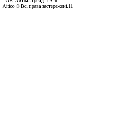
ТОВ"Айтіко-Трейд" і Star
Aitico © Всі права застережені.11