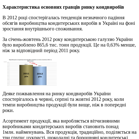
Характеристика основних гравців ринку
кондвиробів
В 2012 році спостерігалась тенденція незначного падіння
обсягів виробництва кондитерських виробів в Україні на фоні
зростання внутрішнього споживання.
За січень-жовтень 2012 року кондитерською галуззю України
було вироблено 865,6 тис. тонн продукції. Це на 0,63% менше,
ніж за відповідний період 2011 року.
Деяке пожвавлення на ринку кондвиробів України
спостерігалось в червні, серпні та жовтні 2012 року, коли
темпи виробництва продукції були вище, ніж в попередні
роки.
Асортимент продукції, яка виробляється вітчизняними
виробниками кондитерських виробів становить понад
1млн. найменувань. Вся продукція, традиційно, поділяється на
три групи: цукристі, шоколадні та борошняні кондитерські