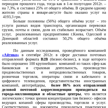
периодом прошлого года, тогда как в 1-м полугодии 2012г. –
на 7,3%, и составил 25% от общего объёма. В среднем одному
жителю страны в январе-августе было оказано услуг на
4193,3 грн.
Больше половины (56%) общего объёма услуг – это
услуги разных видов транспорта, организация перевозки
грузов, почты и связи, доля их стабильно возрастает. Объём
услуг, реализованных предприятиями г.Киева, Одесской и
Донецкой областей составил 50,2% общего объёма
реализованных услуг.
По данным исследования, проведённого компанией
«Айтико»
в сентябре 2012г. в сфере доставки почтовых
отправлений формата
В2В
(бизнес-бизнес), в ходе которого
было опрошено 100 крупнейших компаний из таких сфер как
банковская и страховая деятельность, производство
продовольственных и непродовольственных товаров,
розничная торговля, операторы связи и кабельного и
цифрового телевидения, представительства иностранных
компаний, автотрейдеры,
более 86% всех отправлений
деловой почтовой корреспонденции приходиться на
города-миллионщики и областные центры
, что является
логическим с точки зрения концентрации там бизнесс- офисов
ведущих копаний сферы производства, торговли и услуг.
Соответственно, на документы приходиться практически