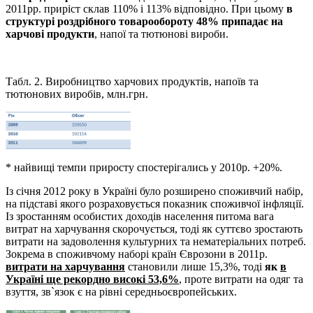
2011рр. приріст склав 110% і 113% відповідно. При цьому
в
структурі роздрібного товарообороту 48% припадає на
харчові продукти
, напої та тютюнові вироби.
Табл. 2. Виробництво харчових продуктів, напоїв та
тютюнових виробів, млн.грн.
* найвищі темпи приросту спостерігались у 2010р. +20%.
Із січня 2012 року в Україні було розширено споживчий набір,
на підставі якого розраховується показник споживчої інфляції.
Із зростанням особистих доходів населення питома вага
витрат на харчування скорочується, тоді як суттєво зростають
витрати на задоволення культурних та нематеріальних потреб.
Зокрема в споживчому наборі країн Єврозони в 2011р.
витрати на харчування
становили лише 15,3%, тоді
як
в
Україні ще рекордно високі 53,6%
, проте витрати на одяг та
взуття, зв`язок є на рівні середньоєвропейських.