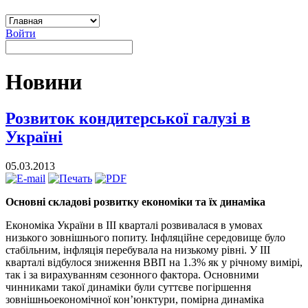
Войти
Новини
Розвиток кондитерської галузі в
Україні
05.03.2013
Основні складові розвитку економіки та їх динаміка
Економіка України в ІІІ кварталі розвивалася в умовах
низького зовнішнього попиту. Інфляційне середовище було
стабільним, інфляція перебувала на низькому рівні. У ІІІ
кварталі відбулося зниження ВВП на 1.3% як у річному вимірі,
так і за вирахуванням сезонного фактора.
Основними
чинниками такої динаміки були суттєве погіршення
зовнішньоекономічної кон’юнктури, помірна динаміка