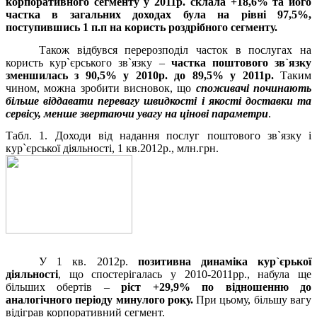
корпоративного сегменту у 2011р. склала +18,6% та його
частка в загальних доходах була на рівні 97,5%,
поступившись 1 п.п на користь роздрібного сегменту.
Також відбувся перерозподіл часток в послугах на
користь кур`єрського зв`язку –
частка поштового зв`язку
зменшилась з 90,5% у 2010р. до 89,5% у 2011р.
Таким
чином, можна зробити висновок, що
споживачі починають
більше віддавати перевагу швидкості і якості доставки та
сервісу, менше звертаючи увагу на цінові параметри
.
Табл. 1. Доходи від надання послуг поштового зв`язку і
кур`єрської діяльності, 1 кв.2012р., млн.грн.
У 1 кв. 2012р.
позитивна динаміка кур`єрької
діяльності
, що спостерігалась у 2010-2011рр., набула ще
більших обертів –
ріст +29,9% по відношенню до
аналогічного періоду минулого року.
При цьому, більшу вагу
відіграв корпоративний сегмент.