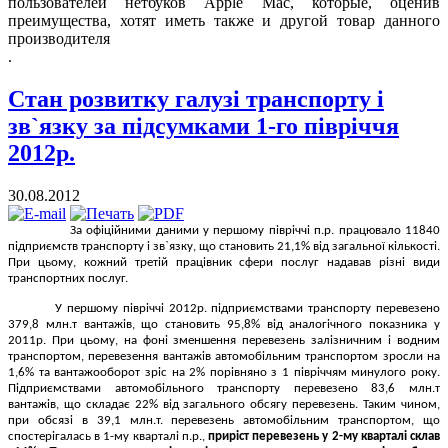
пользователей нетбуков Apple Mac, которые, оценив
преимущества, хотят иметь также и другой товар данного
производителя
.
Стан розвитку галузі транспорту і
зв`язку за підсумками 1-го півріччя
2012р.
30.08.2012
За офіційними даними у першому півріччі п.р. працювало 11840
підприємств транспорту і зв`язку, що становить 21,1% від загальної кількості.
При цьому, кожний третій працівник сфери послуг надавав різні види
транспортних послуг.
У першому півріччі 2012р. підприємствами транспорту перевезено
379,8 млн.т вантажів, що становить 95,8% від аналогічного показника у
2011р. При цьому, на фоні зменшення перевезень залізничним і водним
транспортом, перевезення вантажів автомобільним транспортом зросли на
1,6% та вантажооборот зріс на 2% порівняно з 1 півріччям минулого року.
Підприємствами автомобільного транспорту перевезено 83,6 млн.т
вантажів, що складає 22% від загального обсягу перевезень. Таким чином,
при обсязі в 39,1 млн.т. перевезень автомобільним транспортом, що
спостерігалась в 1-му кварталі п.р.,
приріст перевезень у 2-му кварталі склав