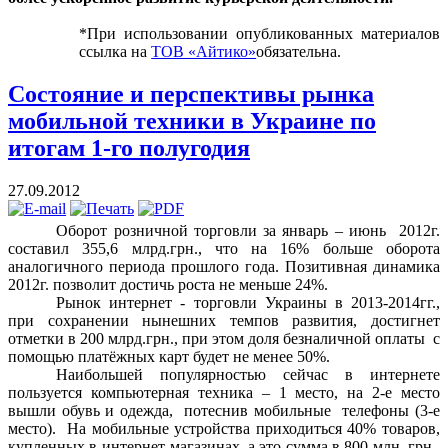
*При использовании опубликованных материалов
ссылка на
ТОВ «Айтико»
обязательна.
Состояние и перспективы рынка
мобильной техники в Украине по
итогам 1-го полугодия
27.09.2012
Оборот розничной торговли
за январь – июнь 2012г.
составил 355,6 млрд.грн., что на 16% больше оборота
аналогичного периода прошлого года. Позитивная динамика
2012г. позволит достичь роста не меньше 24%.
Рынок интернет - торговли Украины в 2013-2014гг.,
при сохранении нынешних темпов развития, достигнет
отметки в 200 млрд.грн., при этом доля безналичной оплаты с
помощью платёжных карт будет не менее 50%.
Наибольшей популярностью сейчас в интернете
пользуется компьютерная техника – 1 место, на 2-е место
вышли обувь и одежда, потеснив мобильные телефоны (3-е
место). На мобильные устройства приходиться 40% товаров,
купленных в интернет-магазинах, а это сумма в 800 млн. грн.,