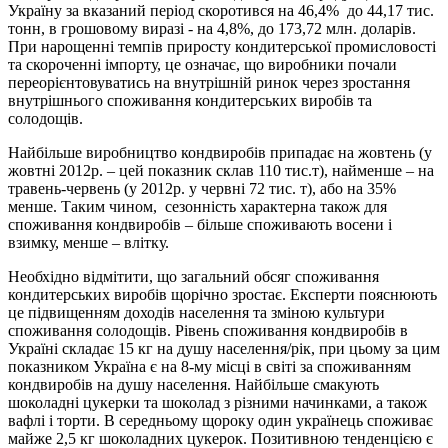
Україну за вказаний період скоротився на 46,4% до 44,17 тис.
тонн, в грошовому виразі - на 4,8%, до 173,72 млн. доларів.
При нарощенні темпів приросту кондитерської промисловості
та скороченні імпорту, це означає, що виробники почали
переорієнтовуватись на внутрішній ринок через зростання
внутрішнього споживання кондитерських виробів та
солодощів.
Найбільше виробництво кондвиробів припадає на жовтень (у
жовтні 2012р. – цей показник склав 110 тис.т), найменше – на
травень-червень (у 2012р. у червні 72 тис. т), або на 35%
менше. Таким чином, сезонність характерна також для
споживання кондвиробів – більше споживають восени і
взимку, менше – влітку.
Необхідно відмітити, що загальний обсяг споживання
кондитерських виробів щорічно зростає. Експерти пояснюють
це підвищенням доходів населення та зміною культури
споживання солодощів. Рівень споживання кондвиробів в
Україні складає 15 кг на душу населення/рік, при цьому за цим
показником Україна є на 8-му місці в світі за споживанням
кондвиробів на душу населення. Найбільше смакують
шоколадні цукерки та шоколад з різними начинками, а також
вафлі і торти. В середньому щороку один українець споживає
майже 2,5 кг шоколадних цукерок. Позитивною тенденцією є