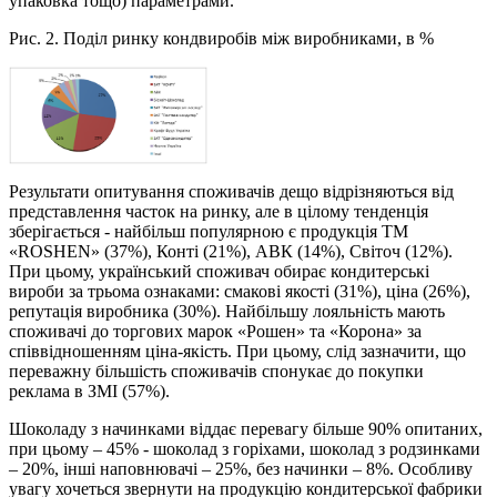
упаковка тощо) параметрами.
Рис. 2. Поділ ринку кондвиробів між виробниками, в %
Результати опитування споживачів дещо відрізняються від
представлення часток на ринку, але в цілому тенденція
зберігається - найбільш популярною є продукція ТМ
«ROSHEN» (37%), Конті (21%), АВК (14%), Світоч (12%).
При цьому, український споживач обирає кондитерські
вироби за трьома ознаками: смакові якості (31%), ціна (26%),
репутація виробника (30%). Найбільшу лояльність мають
споживачі до торгових марок «Рошен» та «Корона» за
співвідношенням ціна-якість. При цьому, слід зазначити, що
переважну більшість споживачів спонукає до покупки
реклама в ЗМІ (57%).
Шоколаду з начинками віддає перевагу більше 90% опитаних,
при цьому – 45% - шоколад з горіхами, шоколад з родзинками
– 20%, інші наповнювачі – 25%, без начинки – 8%. Особливу
увагу хочеться звернути на продукцію кондитерської фабрики