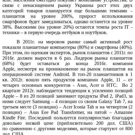
связи с ненасищением рынку Украины рост этих двух
категорий товаров планируется еще большими темпами –
планшетов на уровне 200%, прирост использования
смартфонов будет замедливаться, однако останется на уровне
38%. Высокими (на уровне 20%) остаются темпы роста ІТ -
техники – в первую очередь нетбуков и ноутбуков.
В 2011г. на мировом рынке самый активный рост
показали планшетные компьютеры (80%) и смартфоны (40%).
При этом, по оценкам экспертов, рынок планшетов с 2011г. по
2016г. должен вырости в 6 раз. Лидером рынка планшетов
(68%) будет оставаться до конца 2016г. компания
Apple, несмотря на проникновение на рынок планшетов на
операционной системе Android. В топ-20 планшетников в 1
кв. 2012г. вошло пять продуктов компании Apple, 11 – от
четырех основных конкурентов - Asus, Acer и HTC. Во 2
квартале 2012г. наблюдается тенденция к усилению позиций
Apple – 8 из 20 позиций занимают продукты iPad 2, iPad3, за
ними следует Samsung – 4 позиции со своим Galaxy Tab 7, на
третьем месте (3 позиции) – Acer Iconia Tab и на четвертом (2
позиции) – Asus Eee Pad Transformer, на пятой – Amazone
Kindle Fire. Последний пользуется популярностью благодаря
довольно низкой цене (приблизительно 200 дол. США)
по сравнению с другими моделями, которые стартуют от 800
дол. США.