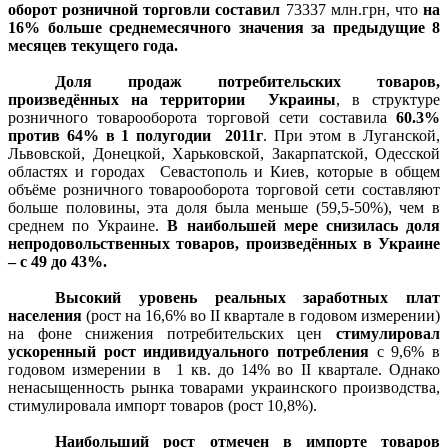
оборот розничной торговли составил
73337 млн.грн, что
на
16% больше среднемесячного значения за предыдущие 8
месяцев текущего года.
Доля продаж потребительских товаров,
произведённых на территории Украины
, в структуре
розничного товарооборота торговой сети составила
60.3%
против 64% в 1 полугодии 2011г
. При этом в Луганской,
Львовской, Донецкой, Харьковской, Закарпатской, Одесской
областях и городах Севастополь и Киев, которые в общем
объёме розничного товарооборота торговой сети составляют
больше половины, эта доля была меньше (59,5-50%), чем в
среднем по Украине.
В наибольшей мере снизилась доля
непродовольственных товаров, произведённых в Украине
– с 49 до 43%.
Высокий уровень реальных заработных плат
населения
(рост на 16,6% во ІІ квартале в годовом измерении)
на фоне снижения потребительских цен
стимулировал
ускоренный рост индивидуального потребления
с 9,6% в
годовом измерении в 1 кв. до 14% во ІІ квартале. Однако
ненасыщенность рынка товарами украинского производства,
стимулировала импорт товаров (рост 10,8%).
Наибольший рост отмечен в импорте товаров