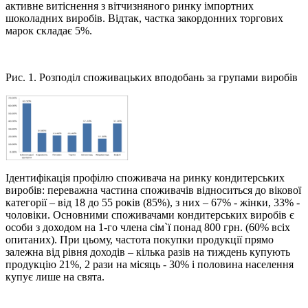
активне витіснення з вітчизняного ринку імпортних
шоколадних виробів. Відтак, частка закордонних торгових
марок складає 5%.
Рис. 1. Розподіл споживацьких вподобань за групами виробів
Ідентифікація профілю споживача на ринку кондитерських
виробів: переважна частина споживачів відноситься до вікової
категорії – від 18 до 55 років (85%), з них – 67% - жінки, 33% -
чоловіки. Основними споживачами кондитерських виробів є
особи з доходом на 1-го члена сім`ї понад 800 грн. (60% всіх
опитаних). При цьому, частота покупки продукції прямо
залежна від рівня доходів – кілька разів на тиждень купують
продукцію 21%, 2 рази на місяць - 30% і половина населення
купує лише на свята.