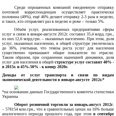
Среди опрошенных компаний ежедневную отправку
почтовой корреспонденции осуществляет практически
половина (49%), ещё 46% делают отправку 2-3 раза в неделю,
и таких, кто отправляет раз в неделю и реже – только 5%.
Объём услуг, реализованных предприятиями сферы
услуг и связи в январе-августе 2012г. составил 35,4 млрд. грн.,
из них 12,6 млрд.грн. – оказанных населению. При этом, доля
услуг, оказанных населению, в общей структуре увеличилась
до 36%, учитывая, что темпы роста услуг для населения
существенно превышают общие показатели по отрасли.
Таким образом, при сохранении нынешней динамики, доля
услуг для населения в общей
структуре услуг составит 40% -
в 2015г. и 45%-50% - к концу 2020г.
Доходы от услуг транспорта и связи по видам
экономической деятельности в январе-августе 2012г.*
*на основании данных Государственного комитета статистики
Украины
Оборот розничной торговли за январь-август 2012г
.
– 578154 млн.грн., что в сравнительных ценах на 16% больше
аналогичного периода прошлого года, при этом
в сентябре