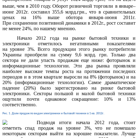
выше, чем в 2010 году. Оборот розничной торговли
в январе–
июне 2012г. составил 355,6 млрд.грн., что в сравнительных
ценах на 16% выше оботора января–июня 2011г.
При сохранении позитивной динамики в 2012г., рост составит
не менее 24%, по нашему мнению.
Начало 2012 года на рынке бытовой техники и
электроники отметилось негативными показателями
на уровне 3%. Всего продукции этого рынку потребители
Украины приобрели на сумму 9,6 млрд. грн. Только два
сектора не дали упасть продажам еще ниже: фоторынок и
информационные технологии. Эти два рынка проявляли
наиболее высокие темпы роста на протяжении последних
периодов и в этом квартале выросли на 8% (фоторынок) и на
20% (информационные технологии). Самое драматическое
падение (20%) было зарегистровано на ринке бытовой
электроники. Секторы польшой и малой бытовой техники
ощутили почти однаковое сокращение: 10% и 13%
соответственно.
Рис. 1. Доли продаж по видам электроники и бытовой техники в 1 кв. 2012г.
Подводя итоги начала 2012 года, стоит
отметить спад продаж на уровне 3%, что не помешало
некоторым секторам выйти на хорошие показатели. Лучще