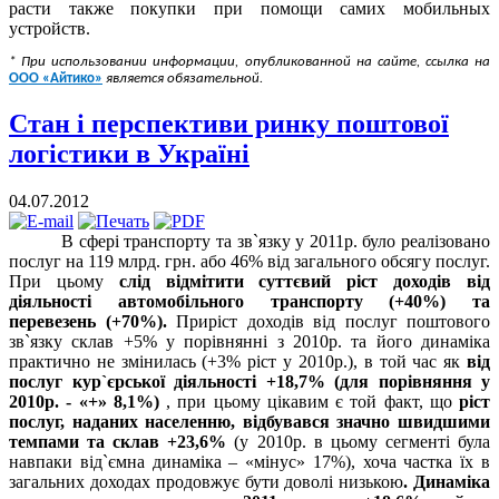
расти также покупки при помощи самих мобильных
устройств.
* При использовании информации, опубликованной на сайте, ссылка на
ООО «Айтико»
является обязательной
.
Стан і перспективи ринку поштової
логістики в Україні
04.07.2012
В сфері транспорту та зв`язку у 2011р. було реалізовано
послуг на 119 млрд. грн. або 46% від загального обсягу послуг.
При цьому
слід відмітити суттєвий ріст доходів від
діяльності автомобільного транспорту (+40%) та
перевезень (+70%).
Приріст доходів від послуг поштового
зв`язку склав +5% у порівнянні з 2010р. та його динаміка
практично не змінилась (+3% ріст у 2010р.), в той час як
від
послуг кур`єрської діяльності
+18,7% (для порівняння у
2010р. - «+» 8,1%)
, при цьому цікавим є той факт, що
ріст
послуг, наданих населенню, відбувався значно швидшими
темпами та склав +23,6%
(у 2010р. в цьому сегменті була
навпаки від`ємна динаміка – «мінус» 17%), хоча частка їх в
загальних доходах продовжує бути доволі низькою
. Динаміка