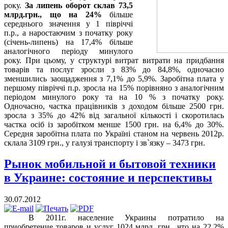
року.
За липень оборот склав 73,5
млрд.грн., що на 24%
більше
середнього значення у 1 півріччі
п.р., а наростаючим з початку року
(січень-липень) на 17,4% більше
аналогічного періоду минулого
року. При цьому, у структурі витрат витрати на придбання
товарів та послуг зросли з 83% до 84,8%, одночасно
зменшились заощадження з 7,1% до 5,9%. Заробітна плата у
першому півріччі п.р. зросла на 15% порівняно з аналогічним
періодом минулого року та на 10 % з початку року.
Одночасно, частка працівників з доходом більше 2500 грн.
зросла з 35% до 42% від загальної кількості і скоротилась
частка осіб із заробітком менше 1500 грн. на 6,4% до 30%.
Середня заробітна плата по Україні станом на червень 2012р.
склала 3109 грн., у галузі транспорту і зв`
язку – 3473 грн.
Рынок мобильной и бытовой техники
в Украине: состояние и перспективы
30.07.2012
В 2011г. население Украины потратило на
приобретение товаров и услуг 1024 млрд. грн., что на 22,2%