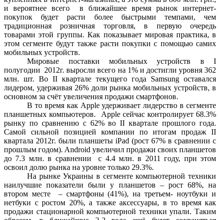
и вероятнее всего в ближайшее время рынок интернет-
покупок будет расти более быстрыми темпами, чем
традиционная розничная торговля, в первую очередь
товарами этой группы. Как показывает мировая практика, в
этом сегменте будут также расти покупки с помощью самих
мобильных устройств.
Мировые поставки мобильных устройств в І
полугодии 2012г. выросли всего на 1% и достигли уровня 362
млн. шт. Во ІІ квартале текущего года Samsung оставался
лидером, удерживая 26% доли рынка мобильных устройств, в
основном за счёт увеличения продажи смартфонов.
В то время как Apple удерживает лидерство в сегменте
планшетных компьютеров. Apple сейчас контролирует 68.3%
рынку по сравнению с 62% во ІІ квартале прошлого года.
Самой сильной позицией компании по итогам продаж ІІ
квартала 2012г. были планшеты iPad (рост 67% в сравнении с
прошлым годом). Android увеличил продажи своих планшетов
до 7.3 млн. в сравнении с 4.4 млн. в 2011 году, при этом
освоил долю рынка на уровне только 29.3%.
На рынке Украины в сегменте компьютерной техники
наилучшие показатели были у планшетов – рост 68%, на
втором месте – смартфоны (41%), на третьем- ноутбуки и
нетбуки с ростом 20%, а также аксессуары, в то время как
продажи стационарной компьютерной техники упали. Таким