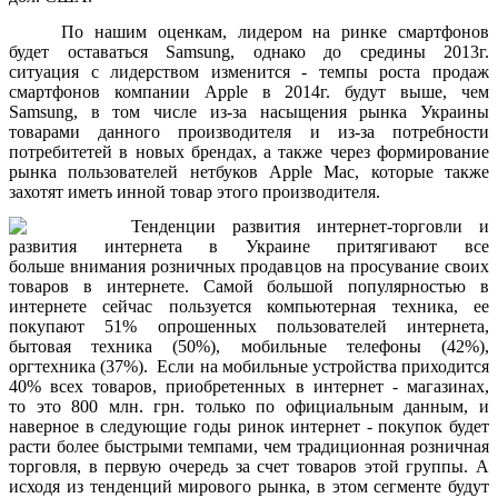
По нашим оценкам, лидером на ринке смартфонов
будет оставаться Samsung, однако до средины 2013г.
ситуация с лидерством изменится - темпы роста продаж
смартфонов компании Apple в 2014г. будут выше, чем
Samsung, в том числе из-за насыщения рынка Украины
товарами данного производителя и из-за потребности
потребитетей в новых брендах, а также через формирование
рынка пользователей нетбуков Apple Mac, которые также
захотят иметь инной товар этого производителя.
Тенденции развития интернет-торговли и
развития интернета в Украине притягивают все
больше внимания розничных продавцов на просувание своих
товаров в интернете. Самой большой популярностью в
интернете сейчас пользуется компьютерная техника, ее
покупают 51% опрошенных пользователей интернета,
бытовая техника (50%), мобильные телефоны (42%),
оргтехника (37%). Если на мобильные устройства приходится
40% всех товаров, приобретенных в интернет - магазинах,
то это 800 млн. грн. только по официальным данным, и
наверное в следующие годы ринок интернет - покупок будет
расти более быстрыми темпами, чем традиционная розничная
торговля, в первую очередь за счет товаров этой группы. А
исходя из тенденций мирового рынка, в этом сегменте будут