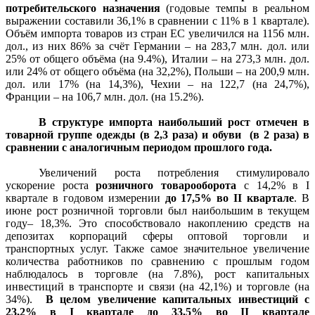
потребительского назначения
(годовые темпы в реальном
выражении составили 36,1% в сравнении с 11% в 1 квартале).
Объём импорта товаров из стран ЕС увеличился на 1156 млн.
дол., из них 86% за счёт Германии – на 283,7 млн. дол. или
25% от общего объёма (на 9.4%), Италии – на 273,3 млн. дол.
или 24% от общего объёма (на 32,2%), Польши – на 200,9 млн.
дол. или 17% (на 14,3%), Чехии – на 122,7 (на 24,7%),
Франции – на 106,7 млн. дол. (на 15.2%).
В структуре импорта наибольший рост отмечен в
товарной группе одежды (в 2,3 раза) и обуви (в 2 раза) в
сравнении с аналогичным периодом прошлого года.
Увеличений роста потребления стимулировало
ускорение роста
розничного товарооборота
с 14,2% в І
квартале в годовом измерении
до 17,5% во ІІ квартале
. В
июне рост розничной торговли был наибольшим в текущем
году– 18,3%. Это способствовало накоплению средств на
депозитах корпораций сферы оптовой торговли и
транспортных услуг. Также самое значительное увеличение
количества работников по сравнению с прошлым годом
наблюдалось в торговле (на 7.8%), рост капитальных
инвестиций в транспорте и связи (на 42,1%) и торговле (на
34%).
В целом увеличение капитальных инвестиций с
23,2% в І квартале до 33,5% во ІІ квартале