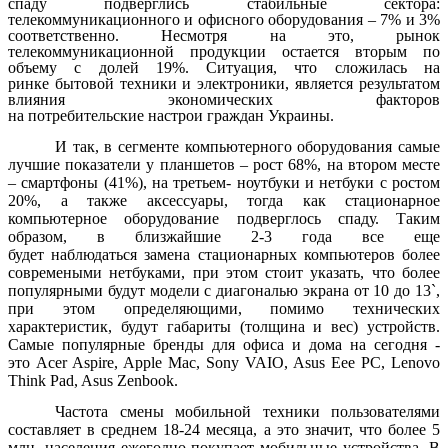
спаду подверглись стабильные сектора:
телекоммуникационного и офисного оборудования – 7% и 3%
соответственно. Несмотря на это, рынок
телекоммуникационной продукции остается вторым по
объему с долей 19%. Ситуация, что сложилась на
ринке бытовой техники и электроники, является результатом
влияния экономических факторов
на потребительские настрои граждан Украины.
И так, в сегменте компьютерного оборудования самые
лучшие показатели у планшетов – рост 68%, на втором месте
– смартфоны (41%), на третьем- ноутбуки и нетбуки с ростом
20%, а также аксессуары, тогда как стационарное
компьютерное оборудование подверглось спаду. Таким
образом, в близжайшие 2-3 года все еще
будет наблюдаться замена стационарных компьютеров более
современыми нетбуками, при этом стоит указать, что более
популярными будут модели с диагональю экрана от 10 до 13`,
при этом определяющими, помимо технических
характеристик, будут габариты (толщина и вес) устройств.
Самые популярные бренды для офиса и дома на сегодня -
это Acer Aspire, Apple Mac, Sony VAIO, Asus Eee PC, Lenovo
Think Pad, Asus Zenbook.
Частота смены мобильной техники пользователями
составляет в среднем 18-24 месяца, а это значит, что более 5
млн. населения ежегодно покупает мобильные устройства. В