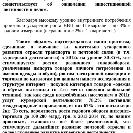
свидетельствует об оживлении инвестиционной
активности в целом.
Благодаря высокому уровню внутреннего потребления
произошло ускорение роста ВВП во ІІ квартале – до 3% в
годовом измерении (в сравнении с 2% в 1 квартале т.г.).
Таким образом, подтверждаются наши прогнозы,
сделанные в мае-июне т.г. касательно ускоренного
развития отрасли транспорта и почтовой связи (в т.ч.
курьерской деятельности) в 2012г. на уровне 30-35%, что
стимулируется ростом розничного товарооборота,
увеличением импорта товаров личного потребления (а
именно одежды и обуви), ростом электронной комерции и
торговли по каталогам (по данным нашего исследования в
структуре интернет - покупок категория товаров «одежда
и обувь» вытеснила со 2-го места покупки мобильной
техники), так как среди потреблённых населением в 2011г.
услуг куръерской деятельности 78,2% составили
международные отправления, из них 67% - это посылки до
2кг. То есть, вероятность роста годового оборота интернет-
торговли до 100-200 млрд. грн. в 2013-2014 гг., по нашим
прогнозам, становится всё более реалистичной, что
стимулирует дальнейшее развитие почтовой отрасли и
более ускоренное развитие курьерской деятельности.