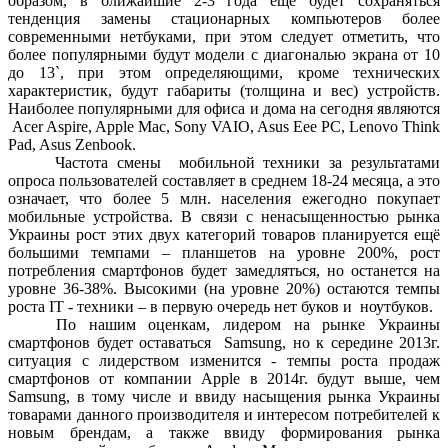
образом, в ближайшие 2-3 года ещё будет сохраняться
тенденция замены стационарных компьютеров более
современными нетбуками, при этом следует отметить, что
более популярными будут модели с диагональю экрана от 10
до 13`, при этом определяющими, кроме технических
характеристик, будут габариты (толщина и вес) устройств.
Наиболее популярными для офиса и дома на сегодня являются
Acer Aspire, Apple Mac, Sony VAIO, Asus Eee PC, Lenovo Think
Pad, Asus Zenbook.
Частота смены мобильной техники за результатами
опроса пользователей составляет в среднем 18-24 месяца, а это
означает, что более 5 млн. населения ежегодно покупает
мобильные устройства. В связи с ненасыщенностью рынка
Украины рост этих двух категорий товаров планируется ещё
большими темпами – планшетов на уровне 200%, рост
потребления смартфонов будет замедляться, но останется на
уровне 36-38%. Высокими (на уровне 20%) остаются темпы
роста ІТ - техники – в первую очередь нет буков и ноутбуков.
По нашим оценкам, лидером на рынке Украины
смартфонов будет оставаться Samsung, но к середине 2013г.
ситуация с лидерством изменится - темпы роста продаж
смартфонов от компании Apple в 2014г. будут выше, чем
Samsung, в тому числе и ввиду насыщения рынка Украины
товарами данного производителя и интересом потребителей к
новым брендам, а также ввиду формирования рынка