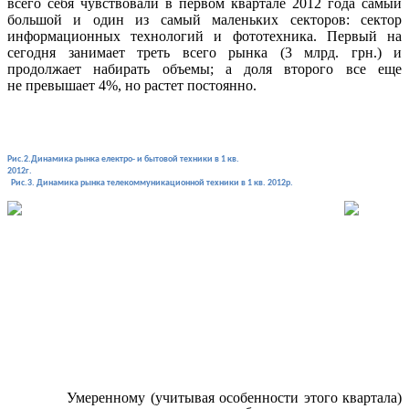
всего себя чувствовали в первом квартале 2012 года самый
большой и один из самый маленьких секторов: сектор
информационных технологий и фототехника. Первый на
сегодня занимает треть всего рынка (3 млрд. грн.) и
продолжает набирать объемы; а доля второго все еще
не превышает 4%, но растет постоянно.
Рис.2.Динамика рынка електро- и бытовой техники в 1 кв.
2012г.
Рис.3. Динамика рынка телекоммуникационной техники в 1 кв. 2012р.
Умеренному (учитывая особенности этого квартала)