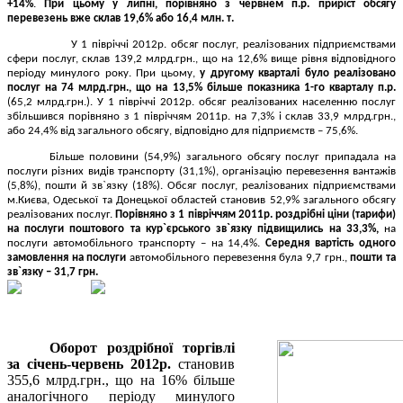
+14%
.
При цьому у липні, порівняно з червнем п.р. приріст обсягу
перевезень вже склав 19,6% або 16,4 млн. т.
У 1 півріччі 2012р. обсяг послуг, реалізованих підприємствами
сфери послуг, склав 139,2 млрд.грн., що на 12,6% вище рівня відповідного
періоду минулого року. При цьому,
у другому кварталі було реалізовано
послуг на 74 млрд.грн., що на 13,5% більше показника 1-го кварталу п.р.
(65,2 млрд.грн.). У 1 півріччі 2012р. обсяг реалізованих населенню послуг
збільшився порівняно з 1 півріччям 2011р. на 7,3% і склав 33,9 млрд.грн.,
або 24,4% від загального обсягу, відповідно для підприємств – 75,6%.
Більше половини (54,9%) загального обсягу послуг припадала на
послуги різних видів транспорту (31,1%), організацію перевезення вантажів
(5,8%), пошти й зв
`
язку (18%). Обсяг послуг, реалізованих підприємствами
м.Києва, Одеської та Донецької областей становив 52,9% загального обсягу
реалізованих послуг.
Порівняно з 1 півріччям 2011р. роздрібні ціни (тарифи)
на послуги поштового та кур
`
єрського зв
`
язку підвищились на 33,3%,
на
послуги автомобільного транспорту – на 14,4%.
Середня вартість одного
замовлення на послуги
автомобільного перевезення була 9,7 грн.,
пошти та
зв`
язку – 31,7 грн.
Оборот роздрібної торгівлі
за січень-червень 2012р.
становив
355,6 млрд.грн., що на 16% більше
аналогічного періоду минулого