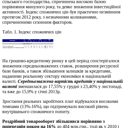
сільського господарства, спричинена високою базою
порівняння минулого року, та деяке зниження інвестиційної
активності. Індекс споживчих цін був практично незмінним
протягом 2012 року, з незначними коливаннями,
спричиненими сезонним фактором.
Табл. 1. Індекс споживчих цін
На грошово-кредитному ринку в цей період спостерігалося
зниження середньозважених ставок, розширення ресурсної
бази банків, а також збільшення залишків за кредитами,
наданими реальному сектору економіки в національній
валюті.
Середньозважена вартість кредитів
у національній
валюті
зменшилася до 17,55% у грудні з 23,40% у листопаді,
та вже до 15,9% у січні 2013р.
Зростання реальних заробітних плат відбувалося високими
темпами (13%-16%), що підтримувало високий рівень
внутрішнього споживчого попиту.
Роздрібний товарооборот збільшився порівняно з
попереднім роком на 16%
до 404 млн.грн., тоді як у 2010 і