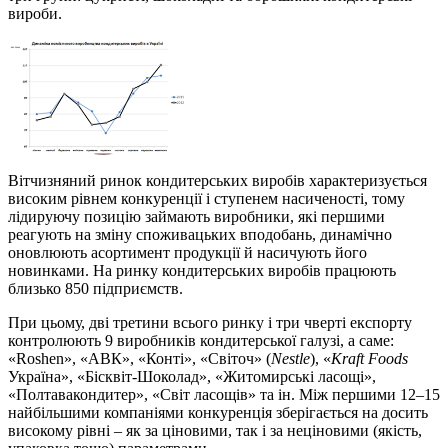
вироби.
Вітчизняний ринок кондитерських виробів характеризується
високим рівнем конкуренції і ступенем насиченості, тому
лідируючу позицію займають виробники, які першими
реагують на зміну споживацьких вподобань, динамічно
оновлюють асортимент продукції й насичують його
новинками. На ринку кондитерських виробів працюють
близько 850 підприємств.
При цьому, дві третини всього ринку і три чверті експорту
контролюють 9 виробників кондитерської галузі, а саме:
«Roshen», «АВК», «Конті», «Світоч» (
Nestle
), «
Kraft
Foods
Україна», «Бісквіт-Шоколад», «Житомирські ласощі»,
«Полтавакондитер», «Світ ласощів» та ін. Між першими 12–15
найбільшими компаніями конкуренція зберігається на досить
високому рівні – як за ціновими, так і за неціновими (якість,